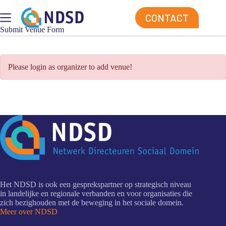
Ga
naar
CONTACT
de
Submit Venue Form
inhoud
Please login as organizer to add venue!
Het NDSD is ook een gesprekspartner op strategisch niveau
in landelijke en regionale verbanden en voor organisaties die
zich bezighouden met de beweging in het sociale domein.
Meer over NDSD