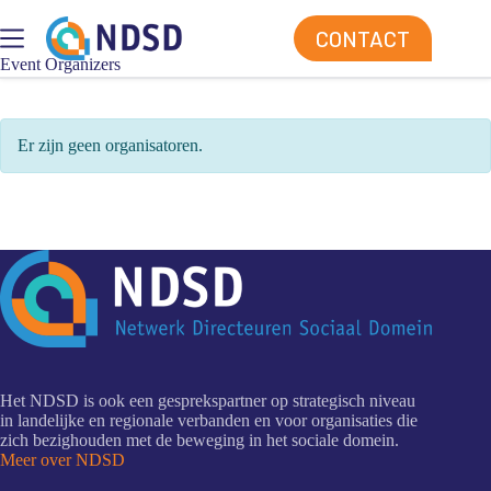
Ga
naar
CONTACT
de
Event Organizers
inhoud
Er zijn geen organisatoren.
Het NDSD is ook een gesprekspartner op strategisch niveau
in landelijke en regionale verbanden en voor organisaties die
zich bezighouden met de beweging in het sociale domein.
Meer over NDSD